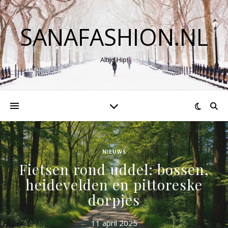
SANAFASHION.NL
Altijd Hip!
NIEUWS
Fietsen rond uddel: bossen,
heidevelden en pittoreske
dorpjes
11 april 2025