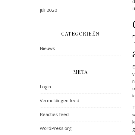
d
t
juli 2020
CATEGORIEËN
Nieuws
E
META
v
n
Login
o
i
Vermeldingen feed
T
Reacties feed
w
k
WordPress.org
g