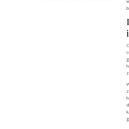
w
b
O
c
g
h
z
W
z
h
d
l
g