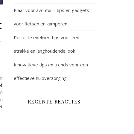
Klaar voor avontuur: tips en gadgets
:
voor fietsen en kamperen
n
Perfecte eyeliner: tips voor een
strakke en langhoudende look
Innovatieve tips en trends voor een
in
effectieve huidverzorging
vé
an
en
RECENTE REACTIES
et