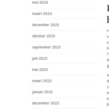
mei 2024
maart 2024
december 2023
H
oktober 2023
v
s
september 2023
h
F
juni 2023
d
g
mei 2023
M
maart 2023
d
z
januari 2023
e
m
december 2022
b