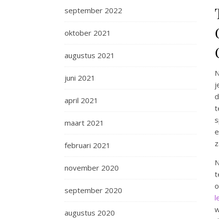
september 2022
oktober 2021
augustus 2021
N
juni 2021
j
d
april 2021
t
s
maart 2021
e
z
februari 2021
N
november 2020
t
o
september 2020
l
w
augustus 2020