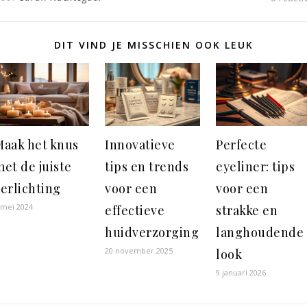
DIT VIND JE MISSCHIEN OOK LEUK
Maak het knus
Innovatieve
Perfecte
et de juiste
tips en trends
eyeliner: tips
erlichting
voor een
voor een
 mei 2024
effectieve
strakke en
huidverzorging
langhoudende
20 november 2025
look
9 januari 2026