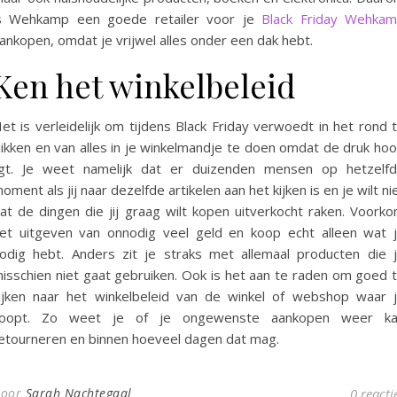
s Wehkamp een goede retailer voor je
Black Friday Wehka
ankopen, omdat je vrijwel alles onder een dak hebt.
Ken het winkelbeleid
et is verleidelijk om tijdens Black Friday verwoedt in het rond 
likken en van alles in je winkelmandje te doen omdat de druk ho
igt. Je weet namelijk dat er duizenden mensen op hetzelf
oment als jij naar dezelfde artikelen aan het kijken is en je wilt ni
at de dingen die jij graag wilt kopen uitverkocht raken. Voork
et uitgeven van onnodig veel geld en koop echt alleen wat 
odig hebt. Anders zit je straks met allemaal producten die 
isschien niet gaat gebruiken. Ook is het aan te raden om goed 
ijken naar het winkelbeleid van de winkel of webshop waar 
oopt. Zo weet je of je ongewenste aankopen weer k
etourneren en binnen hoeveel dagen dat mag.
Door
Sarah Nachtegaal
0 reacti