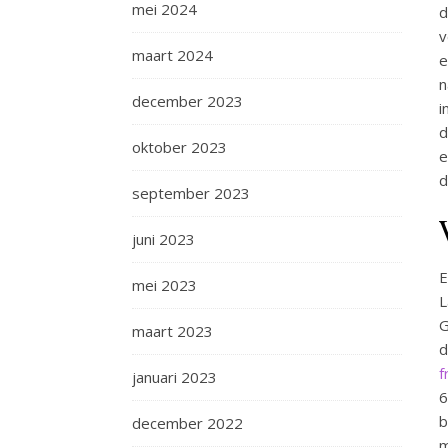
mei 2024
d
v
maart 2024
e
n
december 2023
i
d
oktober 2023
e
d
september 2023
juni 2023
E
mei 2023
L
G
maart 2023
d
f
januari 2023
6
b
december 2022
m