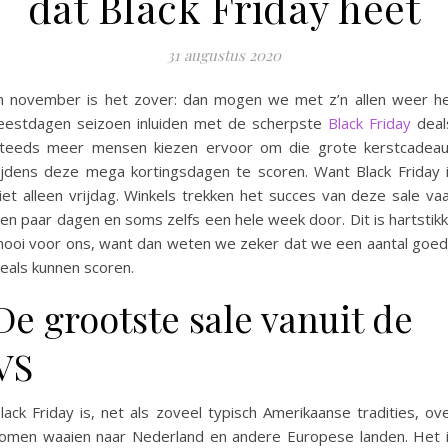
dat Black Friday heet
31 augustus 2020
n november is het zover: dan mogen we met z’n allen weer h
eestdagen seizoen inluiden met de scherpste
Black Friday
deal
teeds meer mensen kiezen ervoor om die grote kerstcadea
ijdens deze mega kortingsdagen te scoren. Want Black Friday 
iet alleen vrijdag. Winkels trekken het succes van deze sale va
en paar dagen en soms zelfs een hele week door. Dit is hartstik
ooi voor ons, want dan weten we zeker dat we een aantal goe
eals kunnen scoren.
De grootste sale vanuit de
VS
lack Friday is, net als zoveel typisch Amerikaanse tradities, ov
omen waaien naar Nederland en andere Europese landen. Het 