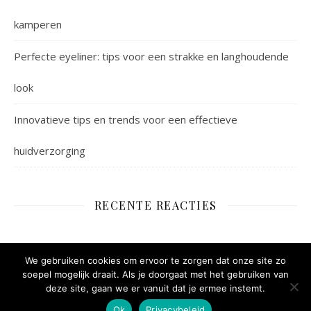
kamperen
Perfecte eyeliner: tips voor een strakke en langhoudende
look
Innovatieve tips en trends voor een effectieve
huidverzorging
RECENTE REACTIES
We gebruiken cookies om ervoor te zorgen dat onze site zo
soepel mogelijk draait. Als je doorgaat met het gebruiken van
deze site, gaan we er vanuit dat je ermee instemt.
Ashe thema door
WP Royal
.
Ok
Privacybeleid