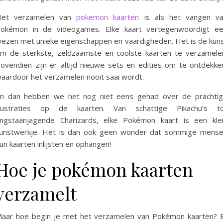
Het verzamelen van
pokemon kaarten
is als het vangen v
okémon in de videogames. Elke kaart vertegenwoordigt e
ezen met unieke eigenschappen en vaardigheden. Het is de kun
m de sterkste, zeldzaamste en coolste kaarten te verzamele
ovendien zijn er altijd nieuwe sets en edities om te ontdekke
aardoor het verzamelen nooit saai wordt.
n dan hebben we het nog niet eens gehad over de prachti
llustraties op de kaarten. Van schattige Pikachu’s t
ngstaanjagende Charizards, elke Pokémon kaart is een kle
unstwerkje. Het is dan ook geen wonder dat sommige mens
un kaarten inlijsten en ophangen!
Hoe je pokémon kaarten
verzamelt
aar hoe begin je met het verzamelen van Pokémon kaarten? 