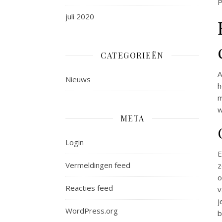
P
juli 2020
CATEGORIEËN
A
Nieuws
h
m
w
META
Login
E
Vermeldingen feed
z
o
Reacties feed
v
j
WordPress.org
b