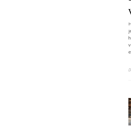
H
j
h
v
e