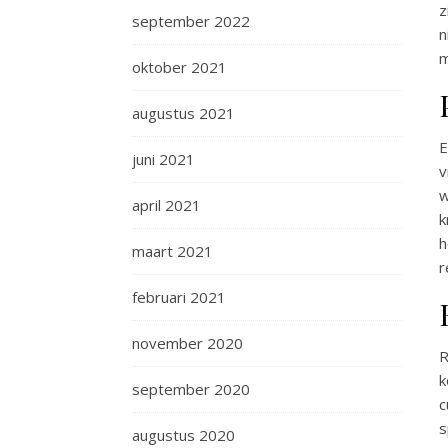
z
september 2022
n
m
oktober 2021
augustus 2021
E
juni 2021
v
w
april 2021
k
h
maart 2021
r
februari 2021
november 2020
R
k
september 2020
c
s
augustus 2020