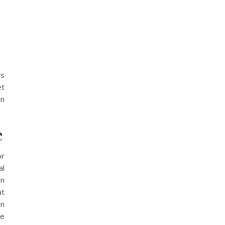
is
et
en
e
or
al
en
at
on
je