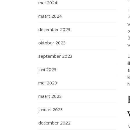
mei 2024
maart 2024
P
w
december 2023
o
B
oktober 2023
w
september 2023
E
i
juni 2023
a
k
mei 2023
h
maart 2023
januari 2023
december 2022
M