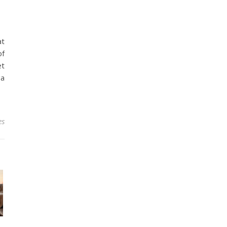
at
of
et
ga
es