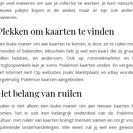
ijn veel manieren om aan je collectie te werken. Je kunt natuurli
ieuwe pakjes kopen in de winkel, maar er zijn ook ande
anieren.
Plekken om kaarten te vinden
en leuke manier om aan kaarten te komen, is door ze te ruilen m
rienden of bekenden. Misschien heb jij wel een kaart die zij gra
illen hebben, en andersom. Ook op rommelmarkten en 
ringloopwinkels kun je soms Pokémon kaarten vinden. En verge
et internet niet! Op websites zoals Marktplaats en eBay word
egelmatig Pokémon kaarten aangeboden.
Het belang van ruilen
uilen is niet alleen een leuke manier om aan nieuwe kaarten 
omen, het is ook een belangrijk onderdeel van de Pokém
ultuur. Het ruilen van kaarten brengt mensen samen en zorgt vo
pannende onderhandelingen. Wie weet ruil jij wel een gewo